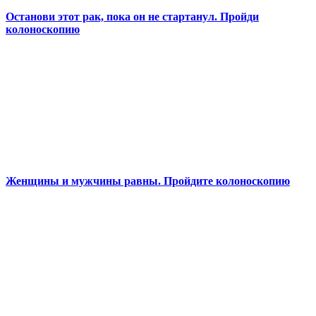
Останови этот рак, пока он не стартанул. Пройди
колоноскопию
Женщины и мужчины равны. Пройдите колоноскопию