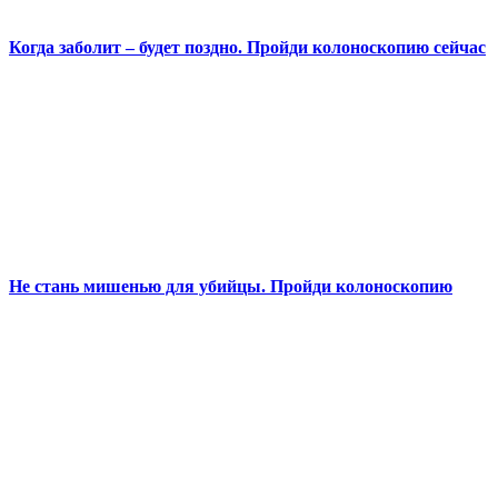
Когда заболит – будет поздно. Пройди колоноскопию сейчас
Не стань мишенью для убийцы. Пройди колоноскопию