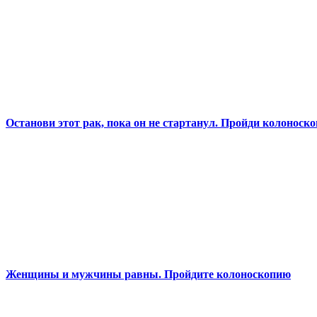
Останови этот рак, пока он не стартанул. Пройди колоноск
Женщины и мужчины равны. Пройдите колоноскопию