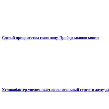
Сделай приоритетом свою попу. Пройди колоноскопию
Хеликобактер увеличивает окислительный стресс в желудк