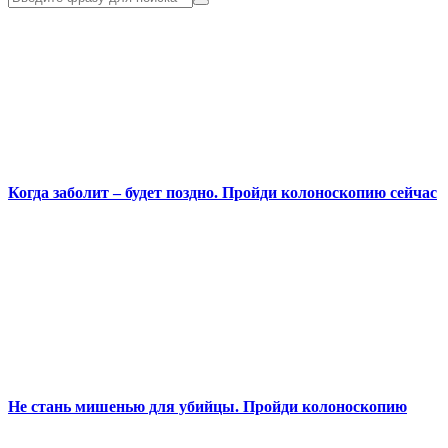
Когда заболит – будет поздно. Пройди колоноскопию сейчас
Не стань мишенью для убийцы. Пройди колоноскопию