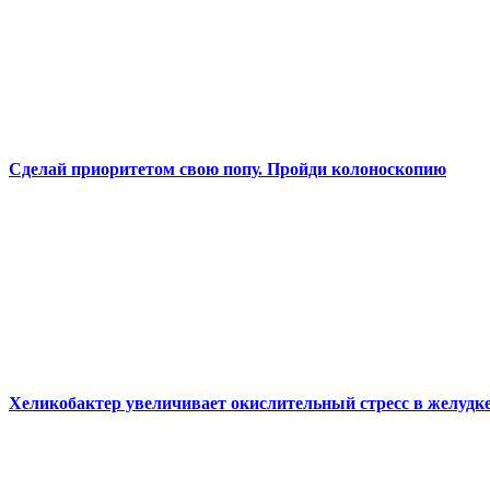
Сделай приоритетом свою попу. Пройди колоноскопию
Хеликобактер увеличивает окислительный стресс в желудк