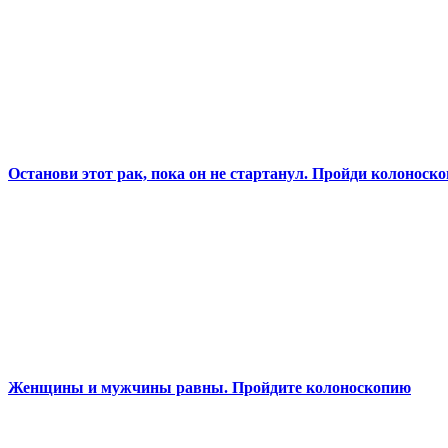
Останови этот рак, пока он не стартанул. Пройди колоноск
Женщины и мужчины равны. Пройдите колоноскопию