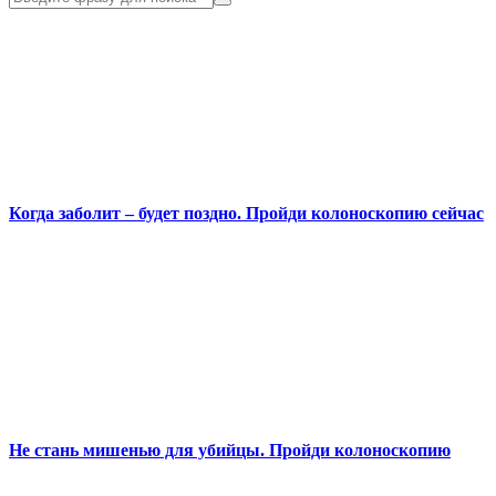
Когда заболит – будет поздно. Пройди колоноскопию сейчас
Не стань мишенью для убийцы. Пройди колоноскопию