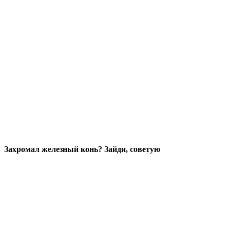
Захромал железный конь? Зайди, советую