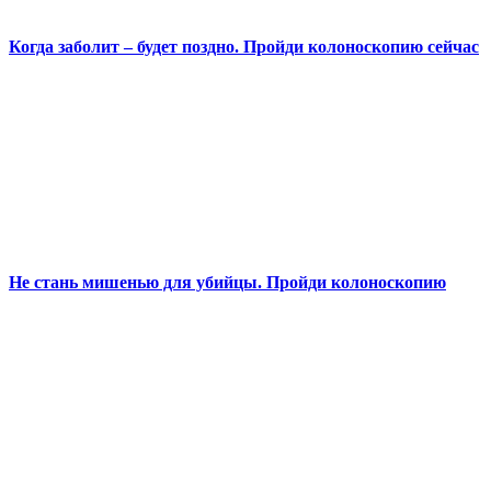
Когда заболит – будет поздно. Пройди колоноскопию сейчас
Не стань мишенью для убийцы. Пройди колоноскопию