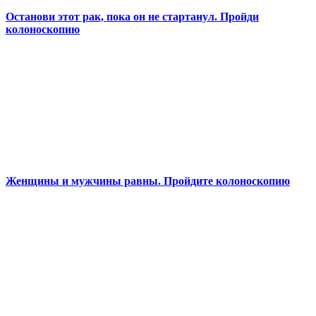
Останови этот рак, пока он не стартанул. Пройди
колоноскопию
Женщины и мужчины равны. Пройдите колоноскопию