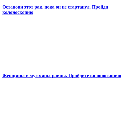
Останови этот рак, пока он не стартанул. Пройди
колоноскопию
Женщины и мужчины равны. Пройдите колоноскопию