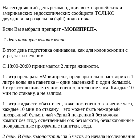
На сегодняшний день рекомендация всех европейских и
американских эндоскопических сообществ ТОЛЬКО
двухдневная раздельная (split) подготовка.
Если Вы выбрали препарат «
МОВИПРЕП»
.
1 день накануне колоноскопии.
В этот день подготовка одинакова, как для колоноскопии с
утра, так и вечером
.
С 18
:
00-20
:
00 принимается 2 литра жидкости
.
1 литр препарата
«Мовипреп»,
предварительно растворив в 1
литре воды два пакетика – один маленький и один большой.
Литр этот выпивается постепенно, в течение часа. Каждые 10
мин по стакану
, а
не залпом
.
1 литр жидкости обязателен, тоже постепенно в течение часа,
каждые 10 мин по стакану – это может быть нежирный
прозрачный бульон, чай чёрный некрепкий без молока,
компот без ягод, осветлённый сок без мякоти, безалкогольные
неокрашенные прозрачные напитки, вода.
2 день. В день колоноскопии
:
за 5 часов до начала исследования