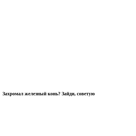
Захромал железный конь? Зайди, советую