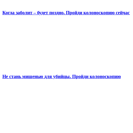
Когда заболит – будет поздно. Пройди колоноскопию сейчас
Не стань мишенью для убийцы. Пройди колоноскопию