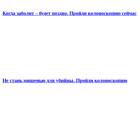
Когда заболит – будет поздно. Пройди колоноскопию сейчас
Не стань мишенью для убийцы. Пройди колоноскопию