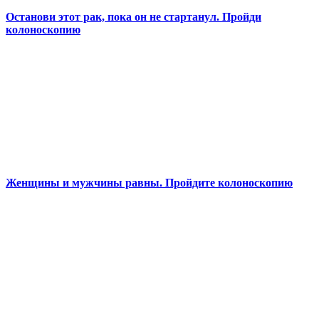
Останови этот рак, пока он не стартанул. Пройди
колоноскопию
Женщины и мужчины равны. Пройдите колоноскопию