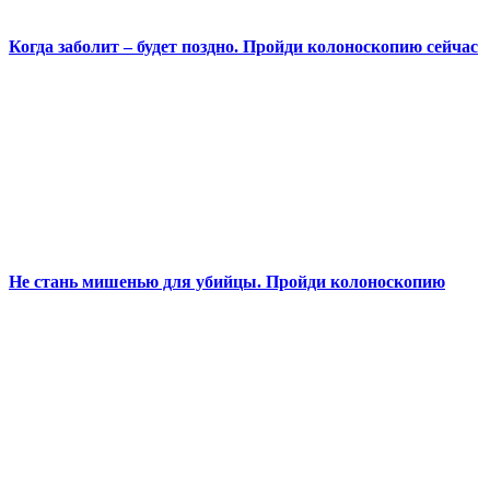
Когда заболит – будет поздно. Пройди колоноскопию сейчас
Не стань мишенью для убийцы. Пройди колоноскопию