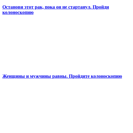
Останови этот рак, пока он не стартанул. Пройди
колоноскопию
Женщины и мужчины равны. Пройдите колоноскопию