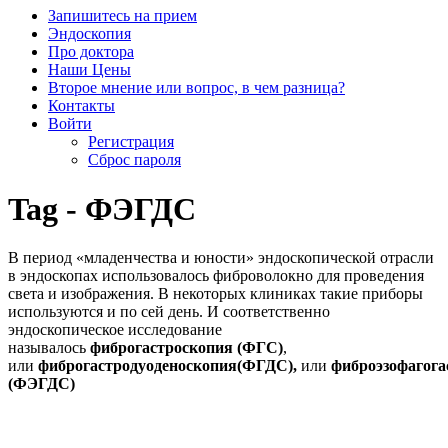
Запишитесь на прием
Эндоскопия
Про доктора
Наши Цены
Второе мнение или вопрос, в чем разница?
Контакты
Войти
Регистрация
Сброс пароля
Tag - ФЭГДС
В период «младенчества и юности» эндоскопической отрасли
в эндоскопах использовалось фиброволокно для проведения
света и изображения. В некоторых клиниках такие приборы
используются и по сей день. И соответственно
эндоскопическое исследование
называлось
фиброгастроскопия (ФГС)
,
или
фиброгастродуоденоскопия(ФГДС),
или
фиброэзофагога
(ФЭГДС)