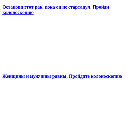
Останови этот рак, пока он не стартанул. Пройди
колоноскопию
Женщины и мужчины равны. Пройдите колоноскопию