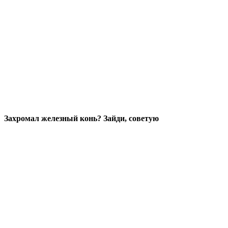
Захромал железный конь? Зайди, советую