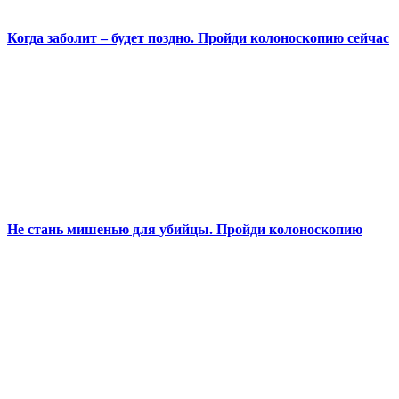
Когда заболит – будет поздно. Пройди колоноскопию сейчас
Не стань мишенью для убийцы. Пройди колоноскопию