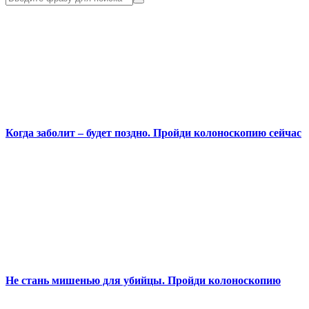
Когда заболит – будет поздно. Пройди колоноскопию сейчас
Не стань мишенью для убийцы. Пройди колоноскопию