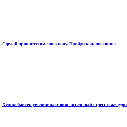
Сделай приоритетом свою попу. Пройди колоноскопию
Хеликобактер увеличивает окислительный стресс в желудк