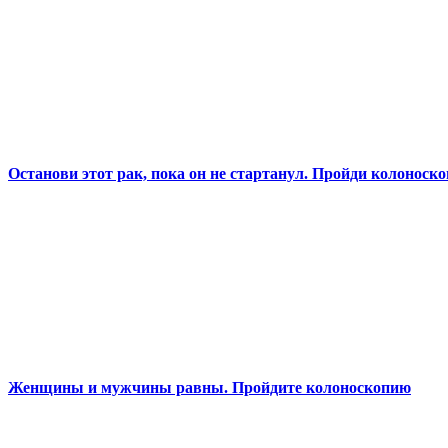
Останови этот рак, пока он не стартанул. Пройди колоноск
Женщины и мужчины равны. Пройдите колоноскопию