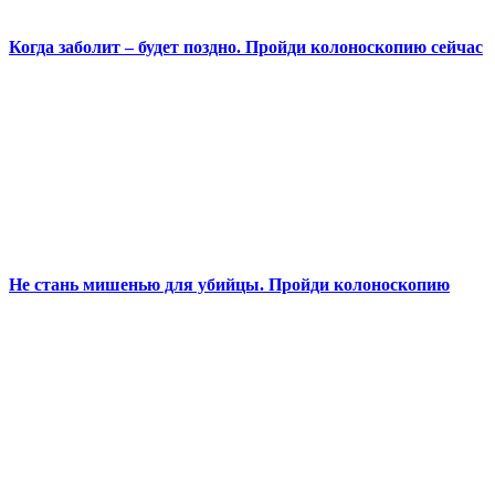
Когда заболит – будет поздно. Пройди колоноскопию сейчас
Не стань мишенью для убийцы. Пройди колоноскопию