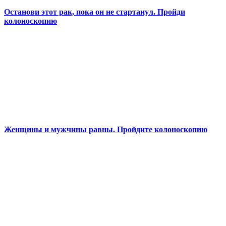
Останови этот рак, пока он не стартанул. Пройди
колоноскопию
Женщины и мужчины равны. Пройдите колоноскопию