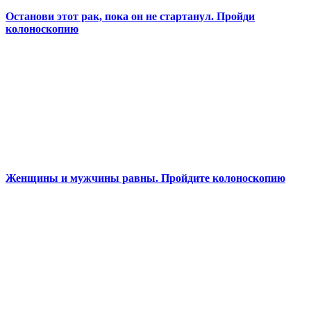
Останови этот рак, пока он не стартанул. Пройди
колоноскопию
Женщины и мужчины равны. Пройдите колоноскопию