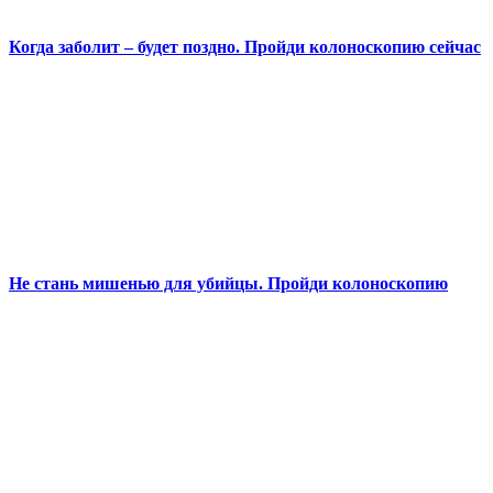
Когда заболит – будет поздно. Пройди колоноскопию сейчас
Не стань мишенью для убийцы. Пройди колоноскопию