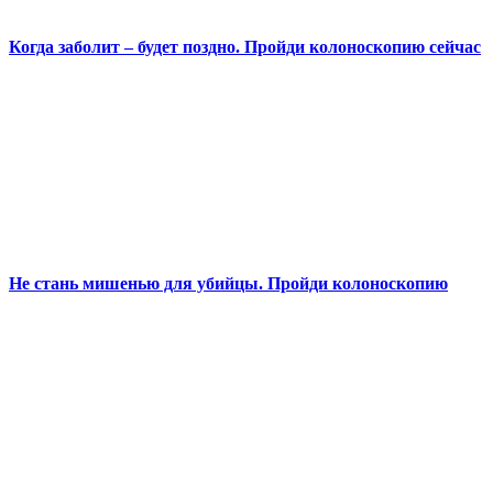
Когда заболит – будет поздно. Пройди колоноскопию сейчас
Не стань мишенью для убийцы. Пройди колоноскопию