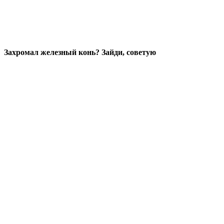
Захромал железный конь? Зайди, советую