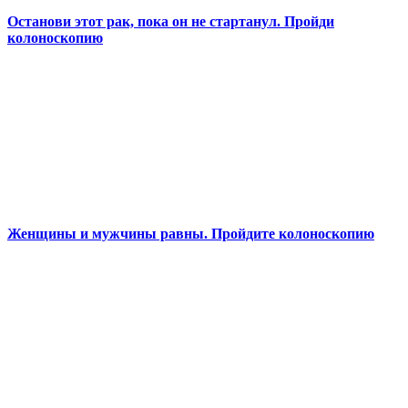
Останови этот рак, пока он не стартанул. Пройди
колоноскопию
Женщины и мужчины равны. Пройдите колоноскопию