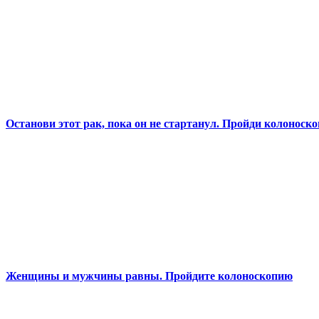
Останови этот рак, пока он не стартанул. Пройди колоноск
Женщины и мужчины равны. Пройдите колоноскопию