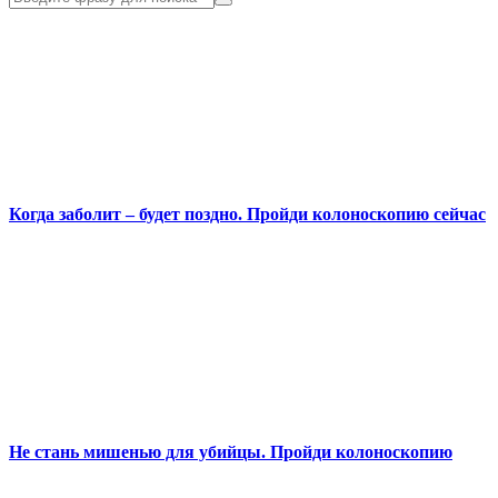
Когда заболит – будет поздно. Пройди колоноскопию сейчас
Не стань мишенью для убийцы. Пройди колоноскопию