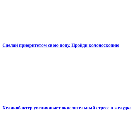
Сделай приоритетом свою попу. Пройди колоноскопию
Хеликобактер увеличивает окислительный стресс в желудк