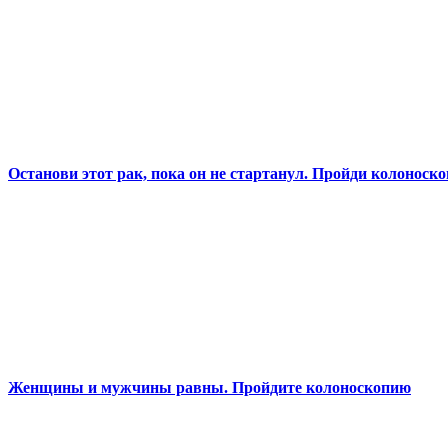
Останови этот рак, пока он не стартанул. Пройди колоноск
Женщины и мужчины равны. Пройдите колоноскопию