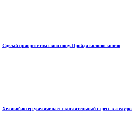
Сделай приоритетом свою попу. Пройди колоноскопию
Хеликобактер увеличивает окислительный стресс в желудк