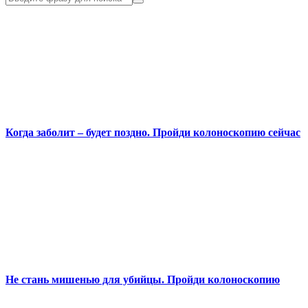
Когда заболит – будет поздно. Пройди колоноскопию сейчас
Не стань мишенью для убийцы. Пройди колоноскопию