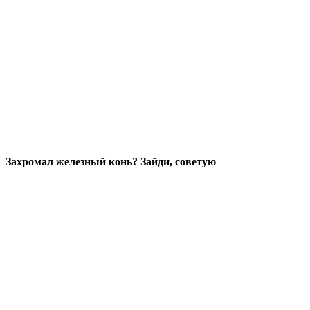
Захромал железный конь? Зайди, советую