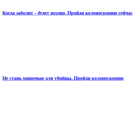
Когда заболит – будет поздно. Пройди колоноскопию сейчас
Не стань мишенью для убийцы. Пройди колоноскопию