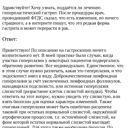
Здравствуйте! Хочу узнать, поддаётся ли лечению
гиперпластический
гастрит
.
После процедуры
врач
,
проводивший
ФГДС
сказал,
что есть изменения
,
но
ничего
страшного, а в интернете пишут, что это редкая форма
гастрита и может перерасти в рак
.
Ответ:
Приветствую! По описанию на гастроскопии ничего
волнительного нет. В моей практике были случаи, когда
участки гиперплазии у некоторых пациентов подвергались
обратному развитию. Все индивидуально. Единственное, что
в этом случае нужно различать, какая это гиперплазия, и что
эндоскопист имел
в виду
. Доброкачественная лимфоидная
гиперплазия за счёт увеличенных лимфоидных фолликулов,
находящихся подслизисто, или истинная гиперплазия
слизистой (разрастание клеток слизистой желудка). Чтобы
ответить на этот вопрос, нужно увидеть эту слизистую, или
взять биопсию для оценки характера изменений. Также
очаговая гиперплазия может быть ошибочно расценена
таковой при остатках нормальной слизистой, окружённой
атрофическим процессом, т.е. истончённой слизистой, на
фоне которой остатки нормальной слизистой выглядят
гиперплазией. Для
этого
также необходима биопсия. По