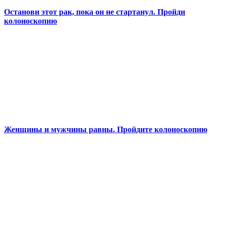
Останови этот рак, пока он не стартанул. Пройди
колоноскопию
Женщины и мужчины равны. Пройдите колоноскопию