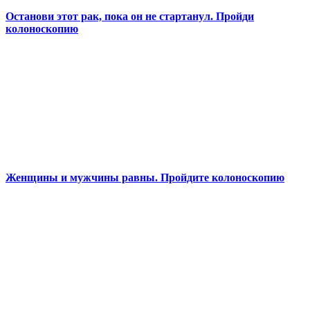
Останови этот рак, пока он не стартанул. Пройди
колоноскопию
Женщины и мужчины равны. Пройдите колоноскопию