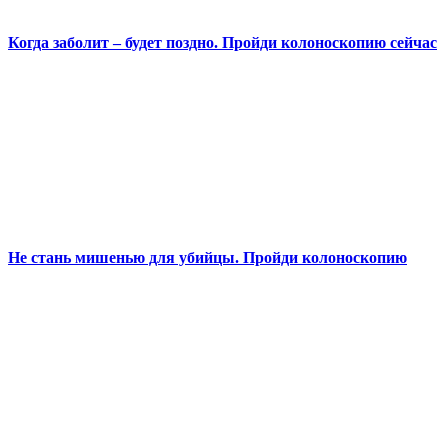
Когда заболит – будет поздно. Пройди колоноскопию сейчас
Не стань мишенью для убийцы. Пройди колоноскопию