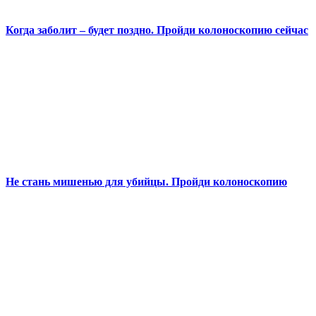
Когда заболит – будет поздно. Пройди колоноскопию сейчас
Не стань мишенью для убийцы. Пройди колоноскопию