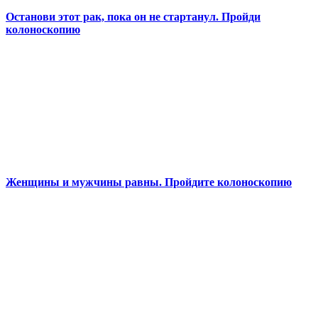
Останови этот рак, пока он не стартанул. Пройди
колоноскопию
Женщины и мужчины равны. Пройдите колоноскопию