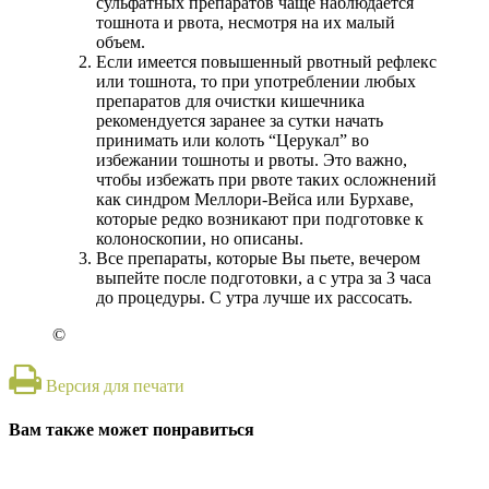
сульфатных препаратов чаще наблюдается
тошнота и рвота, несмотря на их малый
объем.
Если имеется повышенный рвотный рефлекс
или тошнота, то при употреблении любых
препаратов для очистки кишечника
рекомендуется заранее за сутки начать
принимать или колоть “Церукал” во
избежании тошноты и рвоты. Это важно,
чтобы избежать при рвоте таких осложнений
как синдром Меллори-Вейса или Бурхаве,
которые редко возникают при подготовке к
колоноскопии, но описаны.
Все препараты, которые Вы пьете, вечером
выпейте после подготовки, а с утра за 3 часа
до процедуры. С утра лучше их рассосать.
©
Версия для печати
Вам также может понравиться