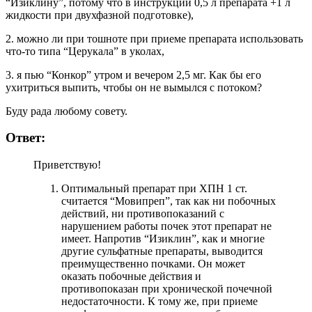
“Изиклину”, потому что в инструкции 0,5 л препарата +1 л
жидкости при двухфазной подготовке),
2. можно ли при тошноте при приеме препарата использовать
что-то типа “Церукала” в уколах,
3. я пью “Конкор” утром и вечером 2,5 мг. Как бы его
ухитриться выпить, чтобы он не вымылся с потоком?
Буду рада любому совету.
Ответ:
Приветствую!
Оптимальный препарат при ХПН 1 ст.
считается “Мовипреп”, так как ни побочных
действий, ни противопоказаний с
нарушением работы почек этот препарат не
имеет. Напротив “Изиклин”, как и многие
другие сульфатные препараты, выводится
преимущественно почками. Он может
оказать побочные действия и
противопоказан при хронической почечной
недостаточности. К тому же, при приеме