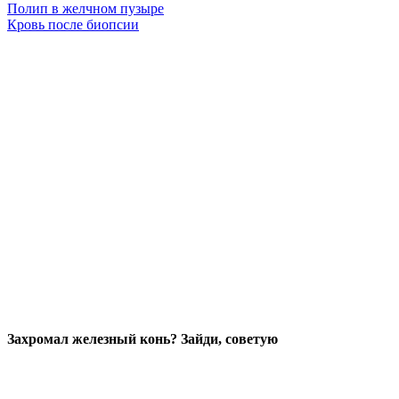
Полип в желчном пузыре
Кровь после биопсии
Захромал железный конь? Зайди, советую