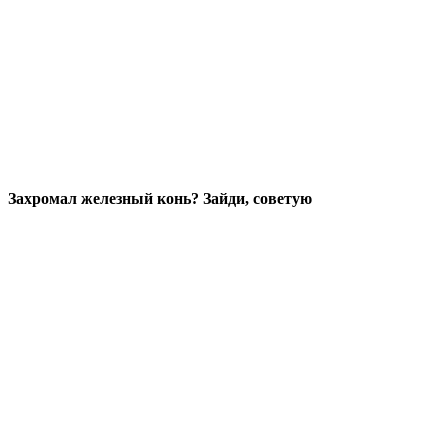
Захромал железный конь? Зайди, советую