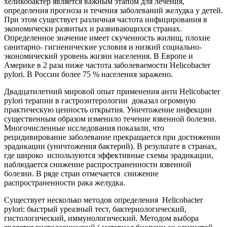
хеликобактер является важным этапом для лечения,
определения прогноза и течения заболеваний желудка у детей.
При этом существует различная частота инфицирования в
экономически развитых и развивающихся странах.
Определенное значение имеет скученность жилищ, плохие
санитарно- гигиенические условия и низкий социально-
экономический уровень жизни населения. В Европе и
Америке в 2 раза ниже частота заболеваемости Helicobacter
pylori. В России более 75 % населения заражено.
Двадцатилетний мировой опыт применения анти Helicobacter
pylori терапии в гастроэнтерологии доказал огромную
практическую ценность открытия. Уничтожение инфекции
существенным образом изменило течение язвенной болезни.
Многочисленные исследования показали, что
рецидивирование заболевание прекращается при достижении
эрадикации (уничтожения бактерий). В результате в странах,
где широко используются эффективные схемы эрадикации,
наблюдается снижение распространенности язвенной
болезни. В ряде стран отмечается снижение
распространенности рака желудка.
Существует несколько методов определения Helicobacter
pylori: быстрый уреазный тест, бактериологический,
гистологический, иммунологический. Методом выбора