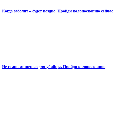
Когда заболит – будет поздно. Пройди колоноскопию сейчас
Не стань мишенью для убийцы. Пройди колоноскопию