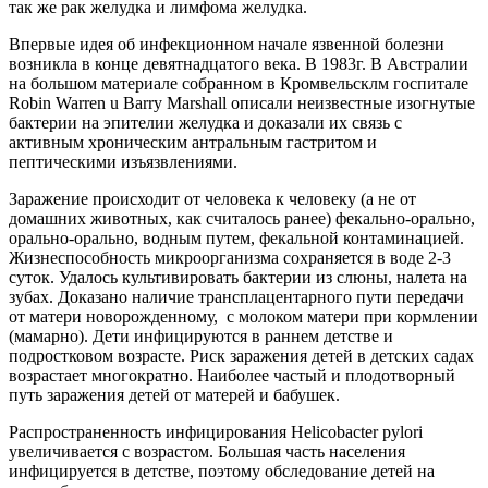
так же рак желудка и лимфома желудка.
Впервые идея об инфекционном начале язвенной болезни
возникла в конце девятнадцатого века. В 1983г. В Австралии
на большом материале собранном в Кромвельсклм госпитале
Robin Warren u Barry Marshall описали неизвестные изогнутые
бактерии на эпителии желудка и доказали их связь с
активным хроническим антральным гастритом и
пептическими изъязвлениями.
Заражение происходит от человека к человеку (а не от
домашних животных, как считалось ранее) фекально-орально,
орально-орально, водным путем, фекальной контаминацией.
Жизнеспособность микроорганизма сохраняется в воде 2-3
суток. Удалось культивировать бактерии из слюны, налета на
зубах. Доказано наличие трансплацентарного пути передачи
от матери новорожденному, с молоком матери при кормлении
(мамарно). Дети инфицируются в раннем детстве и
подростковом возрасте. Риск заражения детей в детских садах
возрастает многократно. Наиболее частый и плодотворный
путь заражения детей от матерей и бабушек.
Распространенность инфицирования Helicobacter pylori
увеличивается с возрастом. Большая часть населения
инфицируется в детстве, поэтому обследование детей на