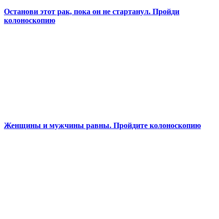
Останови этот рак, пока он не стартанул. Пройди
колоноскопию
Женщины и мужчины равны. Пройдите колоноскопию