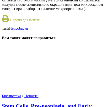
является гистологический ( материал биопсии со слизистой
желудка после специального окрашивания под микроскопом
смотрит врач- лаборант наличие микроорганизма ).
Версия для печати
Tags
Helicobacter
Вам также может понравиться
Библиотека
•
Новости
Stem Cells, Pre-neoplasia, and Early