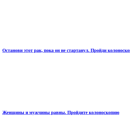
Останови этот рак, пока он не стартанул. Пройди колоноск
Женщины и мужчины равны. Пройдите колоноскопию