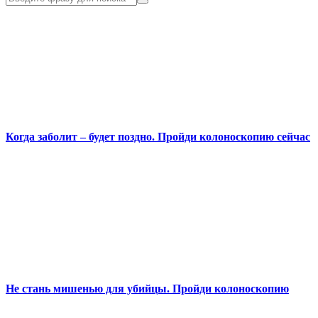
Когда заболит – будет поздно. Пройди колоноскопию сейчас
Не стань мишенью для убийцы. Пройди колоноскопию