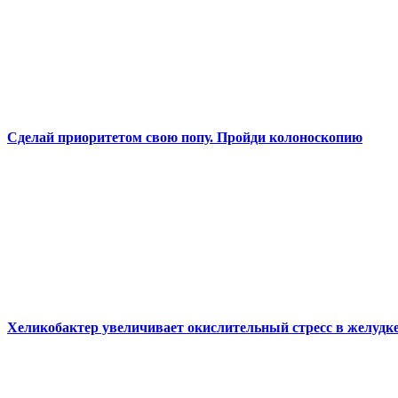
Сделай приоритетом свою попу. Пройди колоноскопию
Хеликобактер увеличивает окислительный стресс в желудк