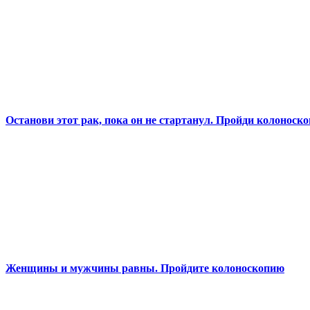
Останови этот рак, пока он не стартанул. Пройди колоноск
Женщины и мужчины равны. Пройдите колоноскопию