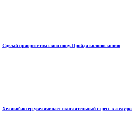
Сделай приоритетом свою попу. Пройди колоноскопию
Хеликобактер увеличивает окислительный стресс в желудк