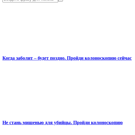
Когда заболит – будет поздно. Пройди колоноскопию сейчас
Не стань мишенью для убийцы. Пройди колоноскопию