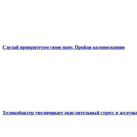
Сделай приоритетом свою попу. Пройди колоноскопию
Хеликобактер увеличивает окислительный стресс в желудк