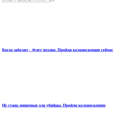
Когда заболит – будет поздно. Пройди колоноскопию сейчас
Не стань мишенью для убийцы. Пройди колоноскопию