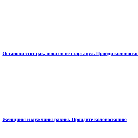
Останови этот рак, пока он не стартанул. Пройди колоноск
Женщины и мужчины равны. Пройдите колоноскопию