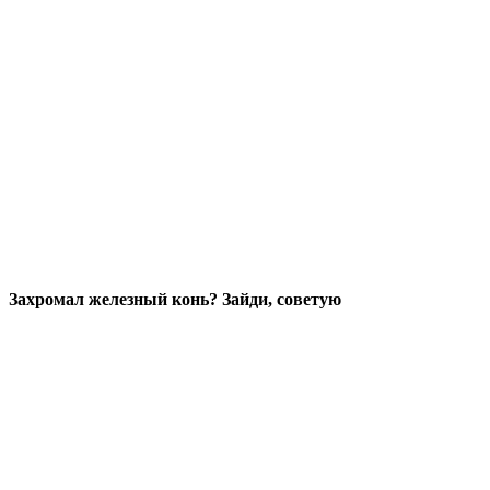
Захромал железный конь? Зайди, советую