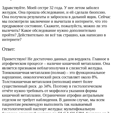
Здравствуйте. Моей сестре 32 года
. У
нее летом заболел
желудок.
Она прошла обследование, и
ей сделали биопсию.
Она получила результаты и забросила в дальний ящик. Сейчас
мы посмотрели заключение и вычитали в интернет
е,
что это
предраковое состояние. Скажите, пожалуйста, можно ли
это
вылечить? Какое обследование нужно дополнительно
пройт
и?
Действительно ли всё так страшно, как написано в
интернете?
Ответ:
Приветствую! Не достаточно данных для вердикта. Главное в
атрофическом
процессе –
наличие кишечной метаплазии.
Она
является признаком неблагополучия в слизистой желудка.
Тонко
кишечная метаплазия (полная
) – это
функциональн
ое
нарушени
е
, онкологический риск составляет около 8%.
Толсто
кишечная метаплазия (неполная
) имеет более
существенный риск д
о 34%. Поэтому в гистологическом
отчёте нужно требовать от морфолога
указания формы
кишечной метаплазии. Ограничение атрофии антральным
отделом не требует наблюдения. В данном случае, мы всем
пациентам рекомендую выполнить так называемый
гистологический паспорт желудк
а:
мультифокальную