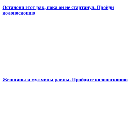
Останови этот рак, пока он не стартанул. Пройди
колоноскопию
Женщины и мужчины равны. Пройдите колоноскопию