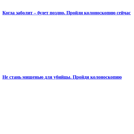
Когда заболит – будет поздно. Пройди колоноскопию сейчас
Не стань мишенью для убийцы. Пройди колоноскопию