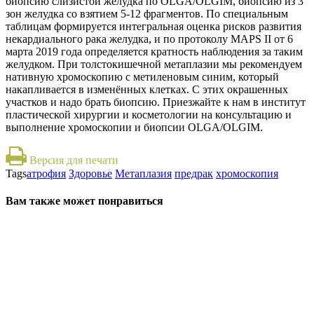
биопсию слизистой желудка по OLGA/OLGIM, биопси
ю
из 3
зон желудка
со взятием
5-12 фрагментов. По специальным
таблицам формируется интегральная оценка рисков развития
некардиального рака желудка, и по протоколу MAPS II от 6
марта 2019 года определяется кратность наблюдения за таким
желудком. При толстокишечной метаплазии мы рекомендуем
нативную хромоскопию с метиленовым синим, который
накапливается в изменённых клетках. С этих окрашенных
участков и надо брать биопсию. Приезжайте к нам в институт
пластической хирургии и косметологии на консультацию и
выполнение хромоскопии и биопсии OLGA/OLGIM.
Версия для печати
Tags
атрофия
Здоровье
Метаплазия
предрак
хромоскопия
Вам также может понравиться