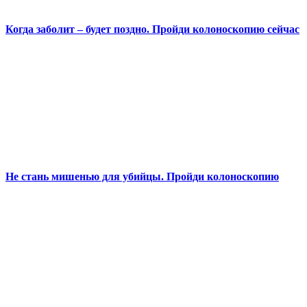
Когда заболит – будет поздно. Пройди колоноскопию сейчас
Не стань мишенью для убийцы. Пройди колоноскопию