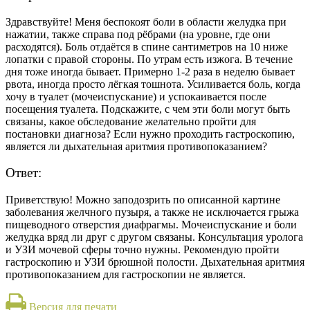
Здравствуйте!
Меня б
еспокоят боли в области желудка при
нажатии, также справа под рёбрами (на уровне
,
где они
расходятся).
Боль отдаётся
в спине
сантиметров на 10 ниже
лопатки
с правой стороны.
По утрам есть
изжога
. В течение
дня
тоже иногда бывает
. Примерно 1-2 раза в неделю
бывает
рвота, иногда просто лёгкая тошнота
.
Усиливается боль
, когда
хочу в туалет (мочеиспускание) и успокаивается после
посещения туалета. Подскажите
,
с чем эти боли могут быть
связаны, какое обследование желательно пройти для
постановки диагноза
? Если
нужно проходить гастроскопию
,
является ли дыхательная аритмия противопоказанием?
Ответ:
Приветствую! Можно заподозрить по описанной картине
заболевания желчного пузыря, а также не исключается грыжа
пищеводного отверстия диафрагмы. Мочеиспускание и боли
желудка
вряд ли друг с другом связаны.
Консультация уролога
и УЗИ мочевой сферы точно нужн
ы
.
Рекомендую пройти
гастроскопию и УЗИ брюшной полости. Дыхательная аритмия
противопоказанием
для гастроскопии
не является.
Версия для печати