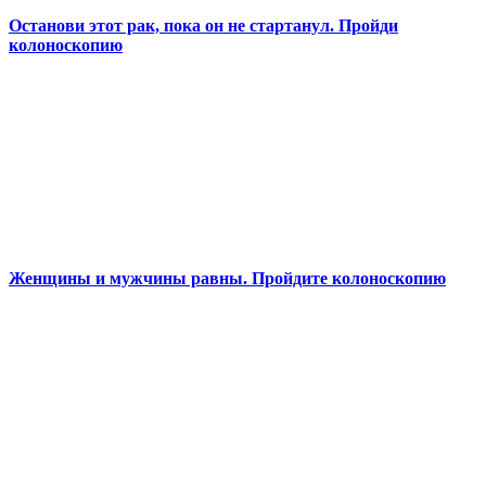
Останови этот рак, пока он не стартанул. Пройди
колоноскопию
Женщины и мужчины равны. Пройдите колоноскопию