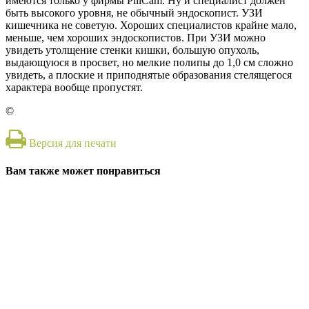
имеются только у фирмы PillCam. Ну и специалист должен
быть высокого уровня, не обычный эндоскопист. УЗИ
кишечника не советую. Хороших специалистов крайне мало,
меньше, чем хороших эндоскопистов. При УЗИ можно
увидеть утолщение стенки кишки, большую опухоль,
выдающуюся в просвет, но мелкие полипы до 1,0 см сложно
увидеть, а плоские и приподнятые образования стелящегося
характера вообще пропустят.
©
Версия для печати
Вам также может понравиться