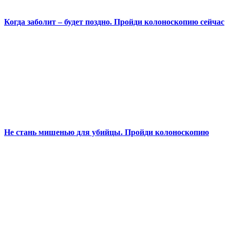
Когда заболит – будет поздно. Пройди колоноскопию сейчас
Не стань мишенью для убийцы. Пройди колоноскопию