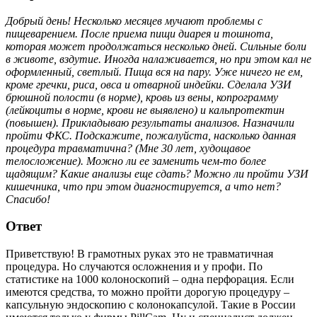
Добрый день! Несколько месяцев мучают проблемы с
пищеварением. После приема пищи диарея и тошнота,
которая может продолжаться несколько дней. Сильные боли
в животе, вздутие. Иногда налаживается, но при этом кал не
оформленный, светлый. Пища вся на пару. Уже ничего не ем,
кроме гречки, риса, овса и отварной индейки. Сделала УЗИ
брюшной полости (в норме), кровь из вены, копрограмму
(лейкоциты в норме, крови не выявлено) и кальпротектин
(повышен). Прикладываю результаты анализов. Назначили
пройти ФКС. Подскажите, пожалуйста, насколько данная
процедура травматична? (Мне 30 лет, худощавое
телосложение). Можно ли ее заменить чем-то более
щадящим? Какие анализы еще сдать? Можно ли пройти УЗИ
кишечника, что при этом диагностируется, а что нет?
Спасибо!
Ответ
Приветствую! В грамотных руках это не травматичная
процедура. Но случаются осложнения и у профи. По
статистике на 1000 колоноскопий – одна перфорация. Если
имеются средства, то можно пройти дорогую процедуру –
капсульную эндоскопию с колонокапсулой. Такие в России