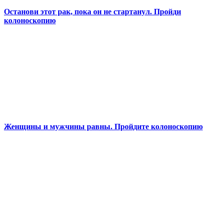
Останови этот рак, пока он не стартанул. Пройди
колоноскопию
Женщины и мужчины равны. Пройдите колоноскопию