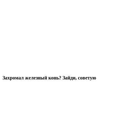
Захромал железный конь? Зайди, советую