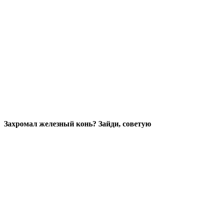
Захромал железный конь? Зайди, советую