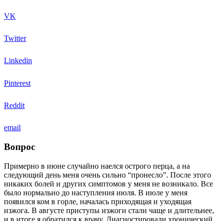
VK
Twitter
Linkedin
Pinterest
Reddit
email
Вопрос
Примерно в июне случайно наелся острого перца, а на
следующий день меня очень сильно “пронесло”. После этого
никаких болей и других симптомов у меня не возникало. Все
было нормально до наступления июля. В июле у меня
появился ком в горле, началась приходящая и уходящая
изжога. В августе приступы изжоги стали чаще и длительнее,
и в итоге я обратился к врачу. Диагностировали хронический