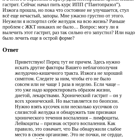
гастрит. Сейчас начал пить курс ИПП (“Пантопразол”).
Изжога прошла, но пока что состояние не улучшается, стул
всё еще нечастый, запоры. Мне ужасно грустно от этого.
Неужели я испортил себе желудок на всю жизнь? Раньше
проблем с ЖКТ никаких не было… Вопрос: могу ли я
вылечить этот гастрит, раз так сильно его запустил? Или надо
было лечить еще в острой форме?
Ответ
Приветствую! Перец тут не причем. Здесь нужно
искать другие факторы Вашего неблагополучия
желудочно-кишечного тракта. Изжога не хороший
симптом. Следите за ним, чтобы его не было
совсем или не чаще 1 раза в неделю. Если чаще –
это уже надо корректировать образом жизни,
диетой, лекарствами. Хронический гастрит – он у
всех хронический. Но выставляется по биопсии.
Нужно взять кусочек или несколько кусочков со
слизистой желудка и обнаружить там признаки
хронического течения воспаления – лимфоциты.
Лейкоциты – признак острого воспаления. Как
правило, это означает, что Вы обнаружили слабое
место в своем организме. Это не почки, не сердце,