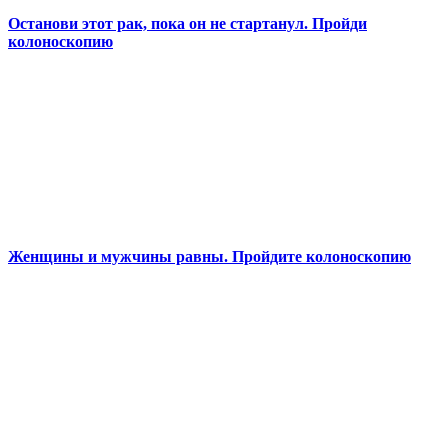
Останови этот рак, пока он не стартанул. Пройди
колоноскопию
Женщины и мужчины равны. Пройдите колоноскопию