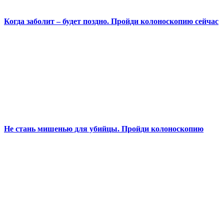
Когда заболит – будет поздно. Пройди колоноскопию сейчас
Не стань мишенью для убийцы. Пройди колоноскопию