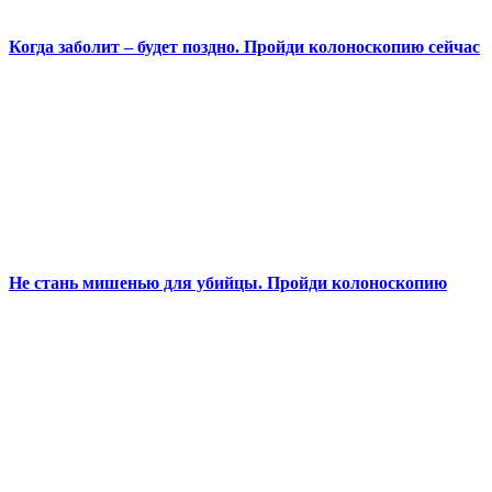
Когда заболит – будет поздно. Пройди колоноскопию сейчас
Не стань мишенью для убийцы. Пройди колоноскопию