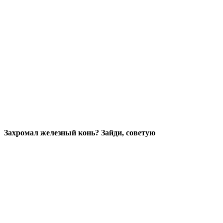
Захромал железный конь? Зайди, советую