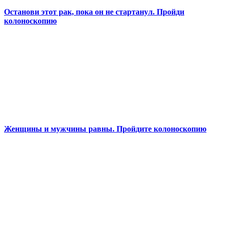
Останови этот рак, пока он не стартанул. Пройди
колоноскопию
Женщины и мужчины равны. Пройдите колоноскопию