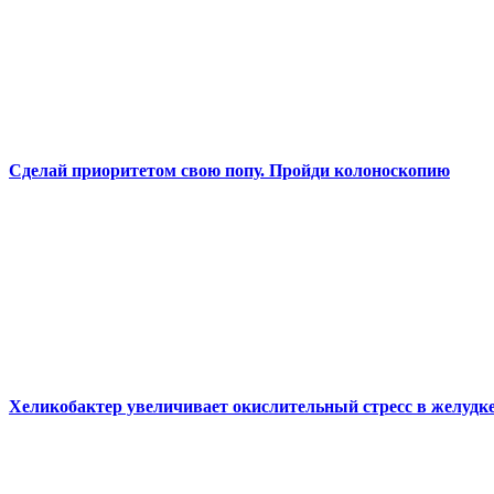
Сделай приоритетом свою попу. Пройди колоноскопию
Хеликобактер увеличивает окислительный стресс в желудк