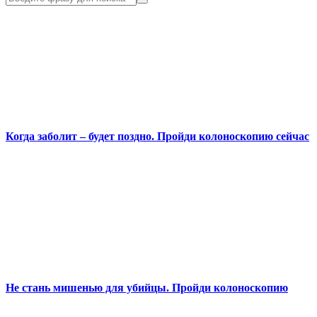
Когда заболит – будет поздно. Пройди колоноскопию сейчас
Не стань мишенью для убийцы. Пройди колоноскопию