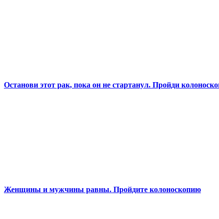
Останови этот рак, пока он не стартанул. Пройди колоноск
Женщины и мужчины равны. Пройдите колоноскопию