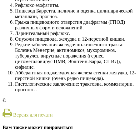
Рефлюкс-эзофагиты.
Пищевод Барретта, наличие и оценка цилиндрической
метаплази, прогноз.
Грыжа пищеводного отверстия диафрагмы (ГПОД)
различных форм и осложнений.
Ларингеальный рефлюкс.
Опухоли пищевода, желудка и 12-перстной кишки.
Редкие заболевания желудочно-кишечного тракта:
Болезнь Менетрие, актиномикоз, мукоромикоз,
туберкулез, вирусные поражения (герпес,
цитомегаловирус ЦМВ, Эбштейн-Барра, СПИД),
сифилис.
Абберантная поджелудочная железа стенки желудка, 12-
перстной кишки (очень редко пищевода).
Гистологические заключение: трактовка, комментарии,
прогнозы.
©
Версия для печати
Вам также может понравиться