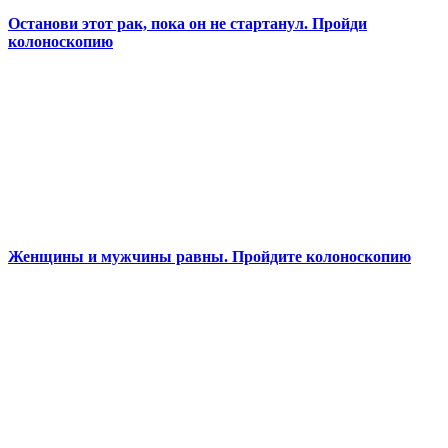
Останови этот рак, пока он не стартанул. Пройди
колоноскопию
Женщины и мужчины равны. Пройдите колоноскопию