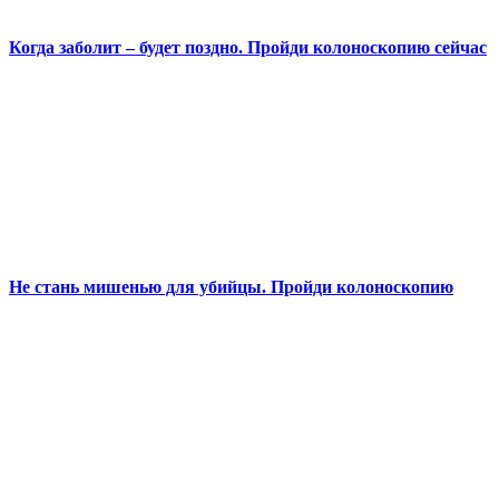
Когда заболит – будет поздно. Пройди колоноскопию сейчас
Не стань мишенью для убийцы. Пройди колоноскопию