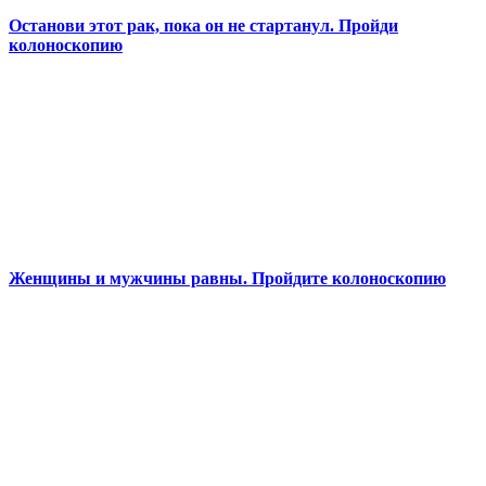
Останови этот рак, пока он не стартанул. Пройди
колоноскопию
Женщины и мужчины равны. Пройдите колоноскопию