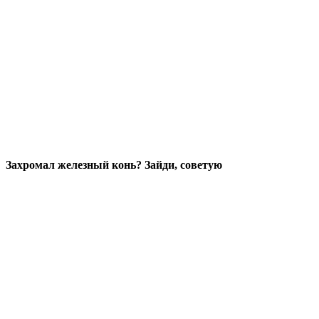
Захромал железный конь? Зайди, советую