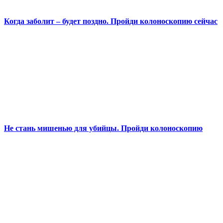
Когда заболит – будет поздно. Пройди колоноскопию сейчас
Не стань мишенью для убийцы. Пройди колоноскопию