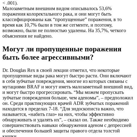
< .001).
Малозаметным внешним видом описывалось 53,6%
поражения колоректального рака, и они могут быть
классифицированы как “пропущенные” поражения, в то
время как 10,7% были в том же сегменте, и поэтому,
возможно, были не полностью удалены. На 35,7%, четкого
объяснения не найдено.
Могут ли пропущенные поражения
быть более агрессивными?
Dr. Douglas Rex в своей лекции отметил, что некоторые
пропущенные виды рака могут быстро расти. Они включают
в себя зубчатые повреждения, многие из которых связаны с
мутациями BRAF и могут иметь малозаметный внешний вид,
и могут быстро прогрессировать. “Мы можем пропускать
зубчатые повреждения больше, чем аденомы”, – предположил
он. Среди практикующих врачей ADR зубчатых поражений
находится в пределах 7-18. “Для эндоскописта важно, что
называется, «набить глаз» на них, чтобы эффективно
обнаруживать и удалять их”, – сказал он. Также необходимо
совершенствовать навыки обнаружения аденом с депрессией
и обеспечения большей защиты правого отдела толстой
кишки.