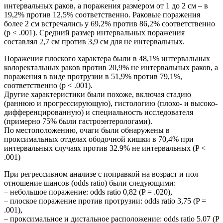
интервальных раков, а поражения размером от 1 до 2 см – в
19,2% против 12,5% соответственно. Раковые поражения
более 2 см встречались у 69,2% против 86,2% соответственно
(p < .001). Средний размер интервальных поражения
составлял 2,7 см против 3,9 см для не интервальных.
Поражения плоского характера были в 48,1% интервальных
колоректальных раков против 20,9% не интервальных раков, а
поражения в виде протрузии в 51,9% против 79,1%,
соответственно (p < .001).
Другие характеристики были похоже, включая стадию
(раннюю и прогрессирующую), гистологию (плохо- и высоко-
дифференцированную) и специальность исследователя
(примерно 75% были гастроэнтерологами).
По местоположению, очаги были обнаружены в
проксимальных отделах ободочной кишки в 70,4% при
интервальных случаях против 32.9% не интервальных (P <
.001)
При регрессивном анализе с поправкой на возраст и пол
отношение шансов (odds ratio) были следующими:
– небольшое поражение: odds ratio 0,82 (P = .020),
– плоское поражение против протрузии: odds ratio 3,75 (P =
.001),
– проксимальное и дистальное расположение: odds ratio 5.07 (P