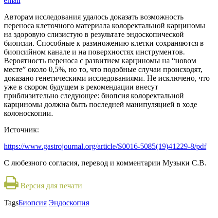
email
Авторам исследования удалось доказать возможность
переноса клеточного материала колоректальной карциномы
на здоровую слизистую в результате эндоскопической
биопсии. Способные к размножению клетки сохраняются в
биопсийном канале и на поверхностях инструментов.
Вероятность переноса с развитием карциномы на “новом
месте” около 0,5%, но то, что подобные случаи происходят,
доказано генетическими исследованиями. Не исключено, что
уже в скором будущем в рекомендации внесут
приблизительно следующее: биопсия колоректальной
карциномы должна быть последней манипуляцией в ходе
колоноскопии.
Источник:
https://www.gastrojournal.org/article/S0016-5085(19)41229-8/pdf
С
любезного согласия, перевод и комментарии Музыки С.В
.
Версия для печати
Tags
Биопсия
Эндоскопия