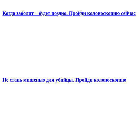
Когда заболит – будет поздно. Пройди колоноскопию сейчас
Не стань мишенью для убийцы. Пройди колоноскопию