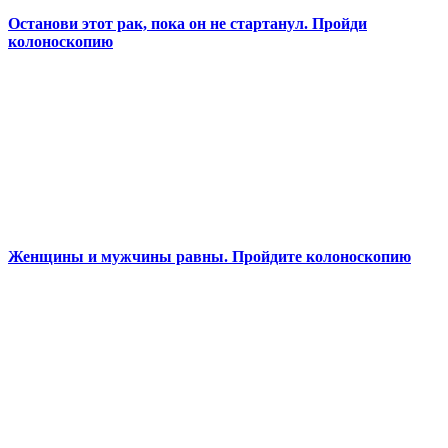
Останови этот рак, пока он не стартанул. Пройди
колоноскопию
Женщины и мужчины равны. Пройдите колоноскопию