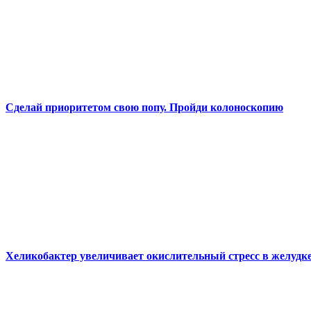
Сделай приоритетом свою попу. Пройди колоноскопию
Хеликобактер увеличивает окислительный стресс в желудк