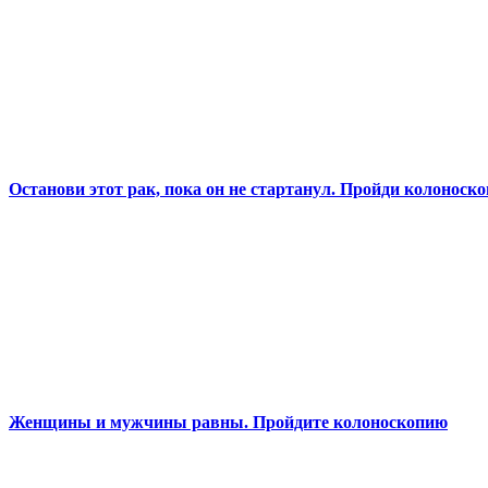
Останови этот рак, пока он не стартанул. Пройди колоноск
Женщины и мужчины равны. Пройдите колоноскопию