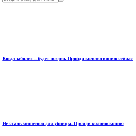
Когда заболит – будет поздно. Пройди колоноскопию сейчас
Не стань мишенью для убийцы. Пройди колоноскопию